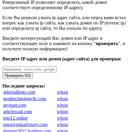
Реверсивный IP позволяет определить, какой домен
соответствует определенному IP-адресу.
Если Вы решили узнать ip адрес сайта, или перед вами встал
вопрос как узнать ip сайта, как узнать домен по IP (reverse ip)
или определить ip сайта, то Вы попали по адресу.
Введите интересующий Вас домен или IP адрес в
соответствующее поле и нажмите на кнопку "
проверить
", и
получите полную информацию!
Введите IP адрес или домен (адрес сайта) для проверки:
Проверить
GO
Последние запросы:
4dresultlotto.com
whois
peaktechnologyllc.com
whois
anypart.com
whois
articlescad.com
whois
toto12.online
whois
energyriskadvisory.com
whois
darman2022.loxblog.com
whois